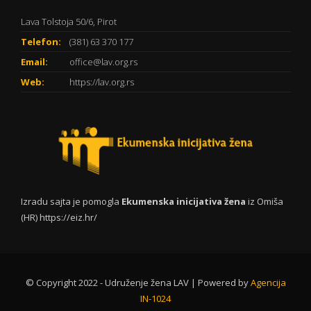
Lava Tolstoja 50/6, Pirot
Telefon:
(381) 63 370 177
Email:
office@lav.org.rs
Web:
https://lav.org.rs
Izradu sajta je pomogla
Ekumenska inicijativa žena
iz Omiša
(HR)
https://eiz.hr/
© Copyright 2022 - Udruženje žena LAV | Powered by
Agencija
IN-1024