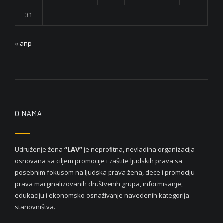
31
« апр
O NAMA
Udruženje žena
“LAV”
je neprofitna, nevladina organizacija
osnovana sa ciljem promocije i zaštite ljudskih prava sa
posebnim fokusom na ljudska prava žena, dece i promociju
prava marginalizovanih društvenih grupa, informisanje,
edukaciju i ekonomsko osnaživanje navedenih kategorija
stanovništva.