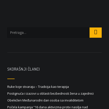
SKORAŠNJI ČLANCI
Ruke koje stvaraju – Tradicija kao terapija
Postignuća i izazovi u oblasti bezbednosti žena u zajednici
Obeležen Međunarodni dan osoba sa invaliditetom
Počela kampanja “16 dana aktivizma protiv nasilja nad