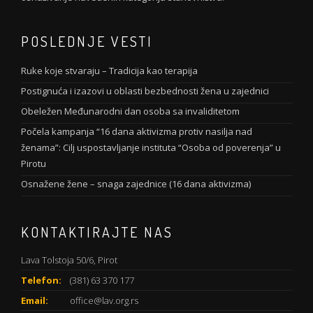
POSLEDNJE VESTI
Ruke koje stvaraju – Tradicija kao terapija
Postignuća i izazovi u oblasti bezbednosti žena u zajednici
Obeležen Međunarodni dan osoba sa invaliditetom
Počela kampanja “16 dana aktivizma protiv nasilja nad
ženama”: Cilj uspostavljanje instituta “Osoba od poverenja” u
Pirotu
Osnažene žene – snaga zajednice (16 dana aktivizma)
KONTAKTIRAJTE NAS
Lava Tolstoja 50/6, Pirot
Telefon:
(381) 63 370 177
Email:
office@lav.org.rs