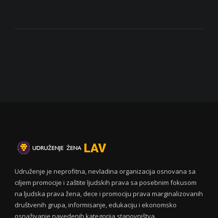
Udruženje je neprofitna, nevladina organizacija osnovana sa
ciljem promocije i zaštite ljudskih prava sa posebnim fokusom
na ljudska prava žena, dece i promociju prava marginalizovanih
društvenih grupa, informisanje, edukaciju i ekonomsko
osnaživanje navedenih kategorija stanovništva.