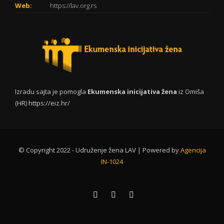
Web:
https://lav.org.rs
Izradu sajta je pomogla
Ekumenska inicijativa žena
iz Omiša
(HR)
https://eiz.hr/
© Copyright 2022 - Udruženje žena LAV | Powered by
Agencija
IN-1024