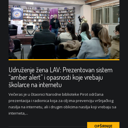
Udruženje žena LAV: Prezentovan sistem
“amber alert” i opasnosti koje vrebaju
školarce na internetu
Večeras je u čitaonici Narodne biblioteke Pirot održana
prezentacija i radionica koja za cilj ima prevenciju vršnjačkog
nasilja na internetu, ali i drugim oblicima nasilja koji vrebaju sa
interneta,...
OPŠIRNIJE