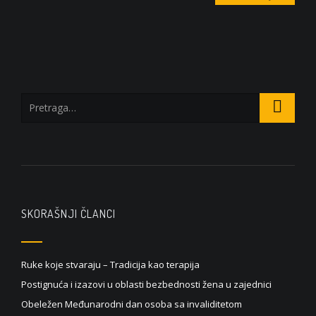
SKORAŠNJI ČLANCI
Ruke koje stvaraju – Tradicija kao terapija
Postignuća i izazovi u oblasti bezbednosti žena u zajednici
Obeležen Međunarodni dan osoba sa invaliditetom