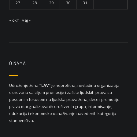
27
28
29
30
31
« окт
мај »
O NAMA
Udruženje žena
“LAV”
je neprofitna, nevladina organizacija
osnovana sa ciljem promocije i zaštite ljudskih prava sa
posebnim fokusom na ljudska prava žena, dece i promociju
prava marginalizovanih društvenih grupa, informisanje,
edukaciju i ekonomsko osnaživanje navedenih kategorija
stanovništva.