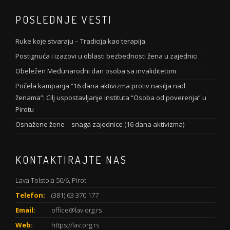
POSLEDNJE VESTI
Ruke koje stvaraju – Tradicija kao terapija
Postignuća i izazovi u oblasti bezbednosti žena u zajednici
Obeležen Međunarodni dan osoba sa invaliditetom
Počela kampanja “16 dana aktivizma protiv nasilja nad
ženama”: Cilj uspostavljanje instituta “Osoba od poverenja” u
Pirotu
Osnažene žene – snaga zajednice (16 dana aktivizma)
KONTAKTIRAJTE NAS
Lava Tolstoja 50/6, Pirot
Telefon:
(381) 63 370 177
Email:
office@lav.org.rs
Web:
https://lav.org.rs