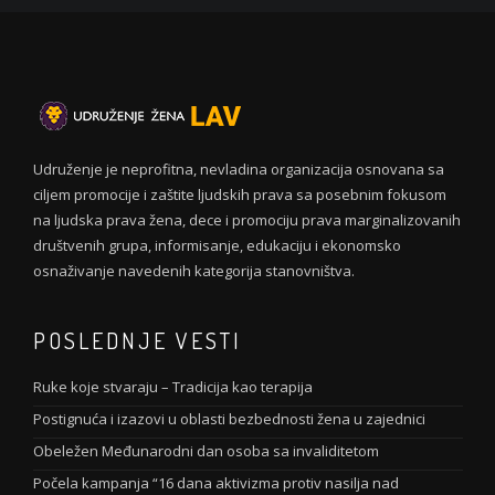
Udruženje je neprofitna, nevladina organizacija osnovana sa
ciljem promocije i zaštite ljudskih prava sa posebnim fokusom
na ljudska prava žena, dece i promociju prava marginalizovanih
društvenih grupa, informisanje, edukaciju i ekonomsko
osnaživanje navedenih kategorija stanovništva.
POSLEDNJE VESTI
Ruke koje stvaraju – Tradicija kao terapija
Postignuća i izazovi u oblasti bezbednosti žena u zajednici
Obeležen Međunarodni dan osoba sa invaliditetom
Počela kampanja “16 dana aktivizma protiv nasilja nad