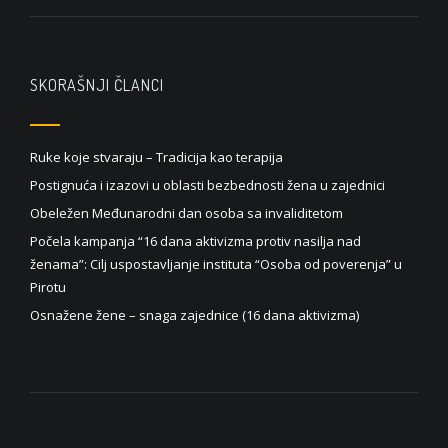
SKORAŠNJI ČLANCI
Ruke koje stvaraju – Tradicija kao terapija
Postignuća i izazovi u oblasti bezbednosti žena u zajednici
Obeležen Međunarodni dan osoba sa invaliditetom
Počela kampanja “16 dana aktivizma protiv nasilja nad
ženama”: Cilj uspostavljanje instituta “Osoba od poverenja” u
Pirotu
Osnažene žene – snaga zajednice (16 dana aktivizma)