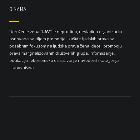
O NAMA
Udruženje žena
“LAV”
je neprofitna, nevladina organizacija
osnovana sa ciljem promocije i zaštite ljudskih prava sa
posebnim fokusom na ljudska prava žena, dece i promociju
prava marginalizovanih društvenih grupa, informisanje,
edukaciju i ekonomsko osnaživanje navedenih kategorija
stanovništva.