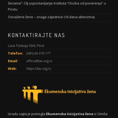
ženama”: Cilj uspostavljanje instituta “Osoba od poverenja” u
Pirotu
Osnažene žene – snaga zajednice (16 dana aktivizma)
KONTAKTIRAJTE NAS
Lava Tolstoja 50/6, Pirot
Telefon:
(381) 63 370 177
Email:
office@lav.org.rs
Web:
https://lav.org.rs
Izradu sajta je pomogla
Ekumenska inicijativa žena
iz Omiša