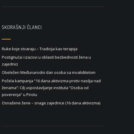
SKORAŠNJI ČLANCI
Ruke koje stvaraju – Tradicija kao terapija
Postignuća i izazovi u oblasti bezbednosti žena u
zajednici
Obeležen Međunarodni dan osoba sa invaliditetom
Počela kampanja “16 dana aktivizma protiv nasilja nad
ženama”: Cilj uspostavljanje instituta “Osoba od
poverenja” u Pirotu
Osnažene žene – snaga zajednice (16 dana aktivizma)