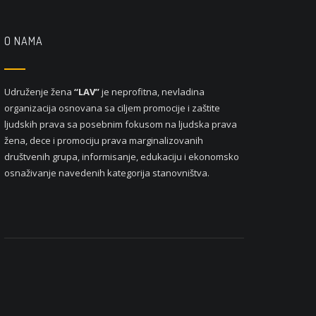
O NAMA
Udruženje žena
“LAV”
je neprofitna, nevladina
organizacija osnovana sa ciljem promocije i zaštite
ljudskih prava sa posebnim fokusom na ljudska prava
žena, dece i promociju prava marginalizovanih
društvenih grupa, informisanje, edukaciju i ekonomsko
osnaživanje navedenih kategorija stanovništva.