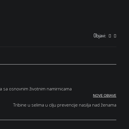
Objavi:
ta sa osnovnim životnim namirnicama
NOVE OBJAVE
Tribine u selima u cilju prevencije nasilja nad ženama