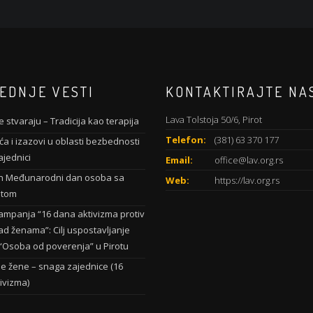
EDNJE VESTI
KONTAKTIRAJTE NA
Lava Tolstoja 50/6, Pirot
 stvaraju – Tradicija kao terapija
Telefon:
(381) 63 370 177
a i izazovi u oblasti bezbednosti
ajednici
Email:
office@lav.org.rs
n Međunarodni dan osoba sa
Web:
https://lav.org.rs
etom
ampanja “16 dana aktivizma protiv
ad ženama”: Cilj uspostavljanje
a “Osoba od poverenja” u Pirotu
 žene – snaga zajednice (16
ivizma)