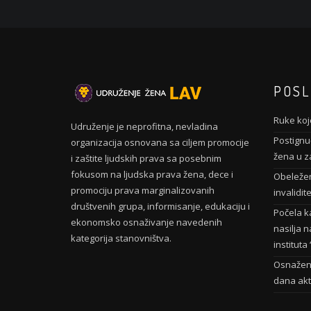
POSL
Ruke koje
Udruženje je neprofitna, nevladina
Postignuć
organizacija osnovana sa ciljem promocije
žena u z
i zaštite ljudskih prava sa posebnim
fokusom na ljudska prava žena, dece i
Obeleže
promociju prava marginalizovanih
invalidit
društvenih grupa, informisanje, edukaciju i
Počela k
ekonomsko osnaživanje navedenih
nasilja n
kategorija stanovništva.
institut
Osnažene
dana akt