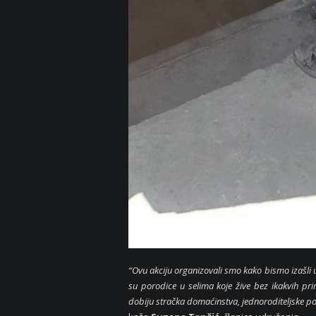
“Ovu akciju organizovali smo kako bismo izašli
su porodice u selima koje žive bez ikakvih p
dobiju stračka domaćinstva, jednoroditeljske 