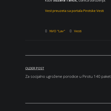
kaže
Suzana Tančić
, članica udruženja.
Vest preuzeta sa portala Pirotske Vesti
NVO "Lav"
Vesti
Кретање
OLDER POST
чланка
Za socijalno ugrožene porodice u Pirotu 140 pake