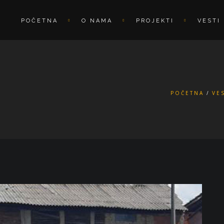
POČETNA
O NAMA
PROJEKTI
VESTI
POČETNA
VE