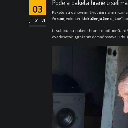
Podela paketa hrane u selima
03
Pakete sa osnovnim životnim namirnicama
forum
, volonteri
Udruženja žena „Lav“
pod
ЈУЛ
U subotu su pakete hrane dobili meštani V
dvadesetak ugroženih domaćinstava u drugi