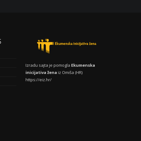
S
Izradu sajta je pomogla
Ekumenska
inicijativa žena
iz Omiša (HR)
https://eiz.hr/