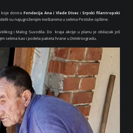
 koje donira
Fondacija Ana i Vlade Divac
i
Srpski filantropski
elili su najugroženijim meštanima u selima Pirotske opštine.
elikog i Malog Suvodila. Do kraja akcije u planu je obilazak još
m selima kao i podela paketa hrane u Dimitrovgradu.