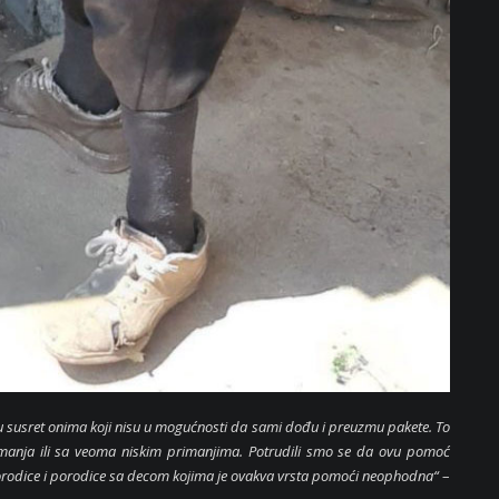
 u susret onima koji nisu u mogućnosti da sami dođu i preuzmu pakete. To
rimanja ili sa veoma niskim primanjima. Potrudili smo se da ovu pomoć
porodice i porodice sa decom kojima je ovakva vrsta pomoći neophodna“
–