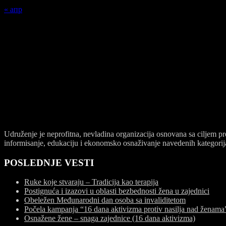
« апр
O NAMA
Udruženje žena
“LAV”
je neprofitna, nevladina organizacija osnovan
društvenih grupa, informisanje, edukaciju i ekonomsko osnaživanje na
Udruženje je neprofitna, nevladina organizacija osnovana sa ciljem p
informisanje, edukaciju i ekonomsko osnaživanje navedenih kategorij
POSLEDNJE VESTI
Ruke koje stvaraju – Tradicija kao terapija
Postignuća i izazovi u oblasti bezbednosti žena u zajednici
Obeležen Međunarodni dan osoba sa invaliditetom
Počela kampanja “16 dana aktivizma protiv nasilja nad ženama”:
Osnažene žene – snaga zajednice (16 dana aktivizma)