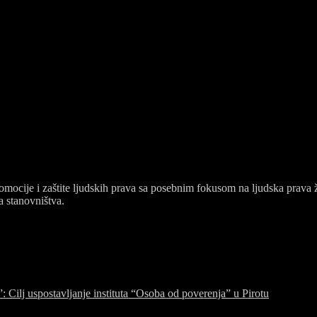
a sa ciljem promocije i zaštite ljudskih prava sa posebnim fokusom na 
vedenih kategorija stanovništva.
romocije i zaštite ljudskih prava sa posebnim fokusom na ljudska prava
a stanovništva.
 Cilj uspostavljanje instituta “Osoba od poverenja” u Pirotu