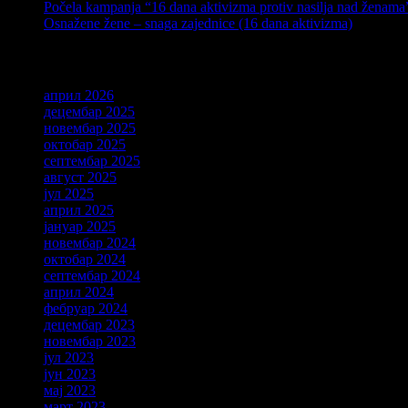
Počela kampanja “16 dana aktivizma protiv nasilja nad ženama”:
Osnažene žene – snaga zajednice (16 dana aktivizma)
ARHIVA
април 2026
децембар 2025
новембар 2025
октобар 2025
септембар 2025
август 2025
јул 2025
април 2025
јануар 2025
новембар 2024
октобар 2024
септембар 2024
април 2024
фебруар 2024
децембар 2023
новембар 2023
јул 2023
јун 2023
мај 2023
март 2023