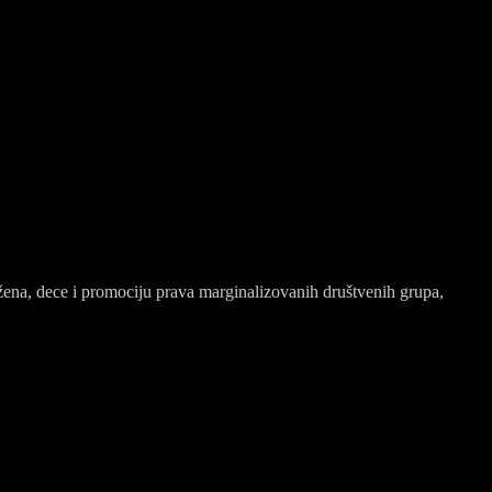
ljudska prava žena, dece i promociju prava marginalizovanih
 žena, dece i promociju prava marginalizovanih društvenih grupa,