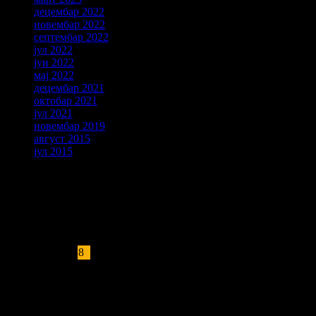
децембар 2022
новембар 2022
септембар 2022
јул 2022
јун 2022
мај 2022
децембар 2021
октобар 2021
јул 2021
новембар 2019
август 2015
јул 2015
KALENDAR
август 2026.
П
У
С
Ч
П
С
Н
1
2
3
4
5
6
7
8
9
10
11
12
13
14
15
16
17
18
19
20
21
22
23
24
25
26
27
28
29
30
31