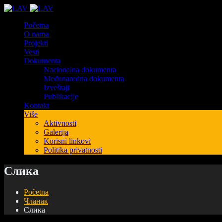
Početna
O nama
Projekti
Vesti
Dokumenta
Nacionalna dokumenta
Međunarodna dokumenta
Izveštaji
Publikacije
Kontakt
Više
Aktivnosti
Galerija
Korisni linkovi
Politika privatnosti
Слика
Početna
Чланак
Слика