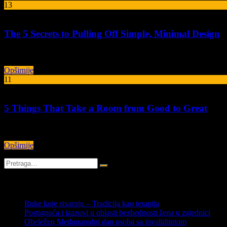
13
авг
The 5 Secrets to Pulling Off Simple, Minimal Design
Lorem ipsum dolor sit amet, consectetur adipiscing elit. Nunc mattis li
Opširnije
11
авг
5 Things That Take a Room from Good to Great
Lorem ipsum dolor sit amet, consectetur adipiscing elit. Nunc mattis li
Opširnije
SKORAŠNJI ČLANCI
Ruke koje stvaraju – Tradicija kao terapija
Postignuća i izazovi u oblasti bezbednosti žena u zajednici
Obeležen Međunarodni dan osoba sa invaliditetom