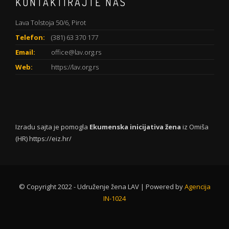
KONTAKTIRAJTE NAS
Lava Tolstoja 50/6, Pirot
Telefon:
(381) 63 370 177
Email:
office@lav.org.rs
Web:
https://lav.org.rs
Izradu sajta je pomogla
Ekumenska inicijativa žena
iz Omiša
(HR)
https://eiz.hr/
© Copyright 2022 - Udruženje žena LAV | Powered by
Agencija
IN-1024