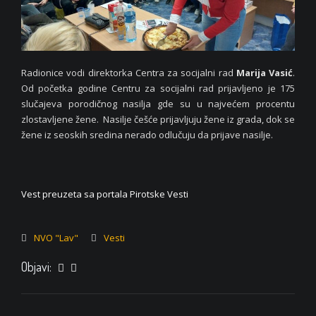
Radionice vodi direktorka Centra za socijalni rad
Marija Vasić
.
Od početka godine Centru za socijalni rad prijavljeno je 175
slučajeva porodičnog nasilja gde su u najvećem procentu
zlostavljene žene. Nasilje češće prijavljuju žene iz grada, dok se
žene iz seoskih sredina nerado odlučuju da prijave nasilje.
Vest preuzeta sa portala Pirotske Vesti
NVO "Lav"
Vesti
Objavi: