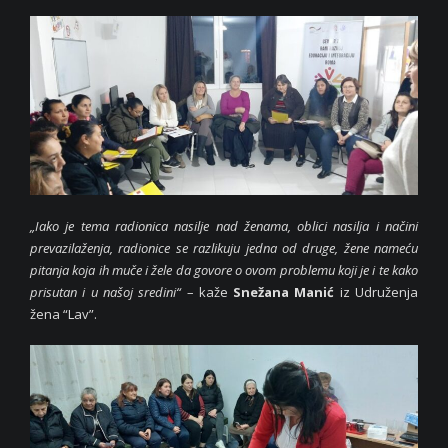
„Iako je tema radionica nasilje nad ženama, oblici nasilja i načini
prevazilaženja, radionice se razlikuju jedna od druge, žene nameću
pitanja koja ih muče i žele da govore o ovom problemu koji je i te kako
prisutan i u našoj sredini“
– kaže
Snežana Manić
iz Udruženja
žena “Lav”.