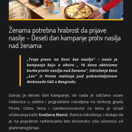
Ženama potrebna hrabrost da prijave
nasilje – Deseti dan kampanje protiv nasilja
nad ženama
„Tvoje pravo na život bez nasilja“ – naziv je
kampanje koju u okviru „ 16 dana aktivizma
borbe protiv nasilja nad ženama“, Udruženje žena
„Lav“ iz Pirota realizuje pod pokroviteljstvom
Ambasade SAD u Beogradu.
Danas je deseti dan kampanje, do sada je održano osam
radionica u selima i prigradskim naseljima na teritoriji grada
Pirota. Odziv žena i zainteresovanost za temu je iznad
očekivanja kaže
Snežana Manić
, članica Udruženja, i dodaje da
je na pojedinim radionicama bilo dvostruko više učesnica od
planiranog broja.