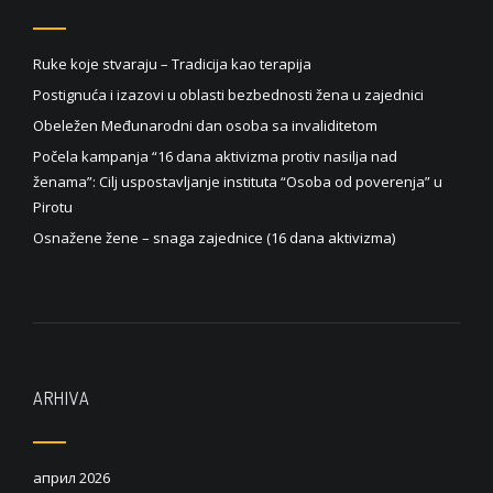
Ruke koje stvaraju – Tradicija kao terapija
Postignuća i izazovi u oblasti bezbednosti žena u zajednici
Obeležen Međunarodni dan osoba sa invaliditetom
Počela kampanja “16 dana aktivizma protiv nasilja nad
ženama”: Cilj uspostavljanje instituta “Osoba od poverenja” u
Pirotu
Osnažene žene – snaga zajednice (16 dana aktivizma)
ARHIVA
април 2026