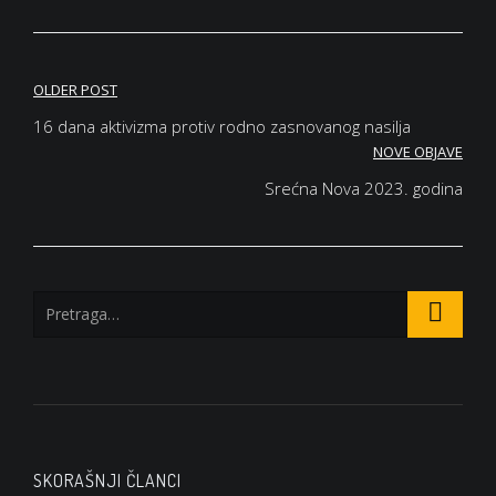
Кретање
OLDER POST
чланка
16 dana aktivizma protiv rodno zasnovanog nasilja
NOVE OBJAVE
Srećna Nova 2023. godina
SKORAŠNJI ČLANCI