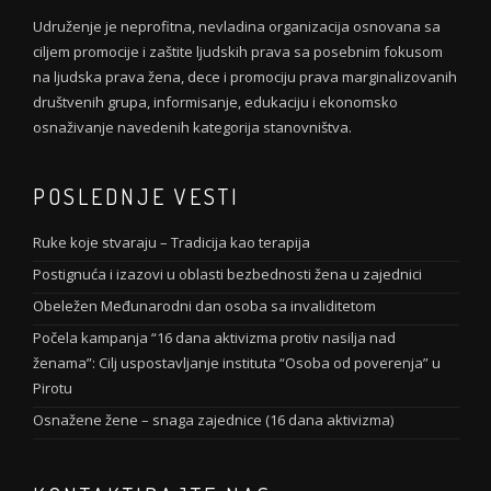
Udruženje je neprofitna, nevladina organizacija osnovana sa
ciljem promocije i zaštite ljudskih prava sa posebnim fokusom
na ljudska prava žena, dece i promociju prava marginalizovanih
društvenih grupa, informisanje, edukaciju i ekonomsko
osnaživanje navedenih kategorija stanovništva.
POSLEDNJE VESTI
Ruke koje stvaraju – Tradicija kao terapija
Postignuća i izazovi u oblasti bezbednosti žena u zajednici
Obeležen Međunarodni dan osoba sa invaliditetom
Počela kampanja “16 dana aktivizma protiv nasilja nad
ženama”: Cilj uspostavljanje instituta “Osoba od poverenja” u
Pirotu
Osnažene žene – snaga zajednice (16 dana aktivizma)