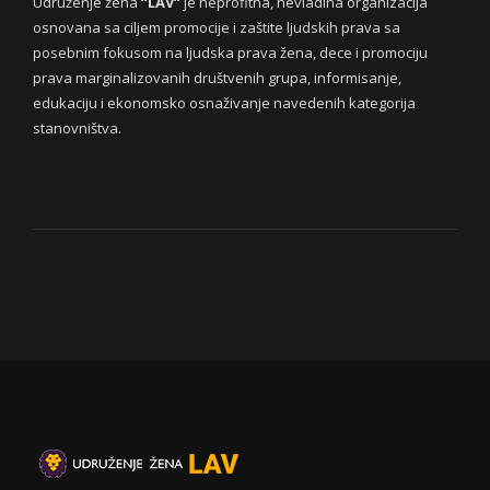
Udruženje žena
“LAV”
je neprofitna, nevladina organizacija
osnovana sa ciljem promocije i zaštite ljudskih prava sa
posebnim fokusom na ljudska prava žena, dece i promociju
prava marginalizovanih društvenih grupa, informisanje,
edukaciju i ekonomsko osnaživanje navedenih kategorija
stanovništva.