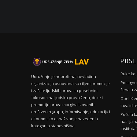
POSL
Ruke koje
Udruženje je neprofitna, nevladina
Postignuć
organizacija osnovana sa ciljem promocije
žena u z
i zaštite ljudskih prava sa posebnim
fokusom na ljudska prava žena, dece i
Obeleže
promociju prava marginalizovanih
invalidit
društvenih grupa, informisanje, edukaciju i
Počela k
ekonomsko osnaživanje navedenih
nasilja n
kategorija stanovništva.
institut