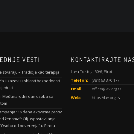
EDNJE VESTI
KONTAKTIRAJTE NA
Lava Tolstoja 50/6, Pirot
 stvaraju – Tradicija kao terapija
Telefon:
(381) 63 370 177
a i izazovi u oblasti bezbednosti
ajednici
Email:
office@lav.org.rs
n Međunarodni dan osoba sa
Web:
https://lav.org.rs
etom
ampanja “16 dana aktivizma protiv
ad ženama”: Cilj uspostavljanje
a “Osoba od poverenja” u Pirotu