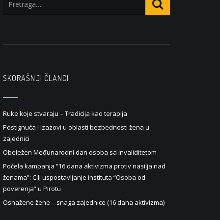
SKORAŠNJI ČLANCI
Ruke koje stvaraju – Tradicija kao terapija
Postignuća i izazovi u oblasti bezbednosti žena u
zajednici
Obeležen Međunarodni dan osoba sa invaliditetom
Počela kampanja “16 dana aktivizma protiv nasilja nad
ženama”: Cilj uspostavljanje instituta “Osoba od
poverenja” u Pirotu
Osnažene žene – snaga zajednice (16 dana aktivizma)