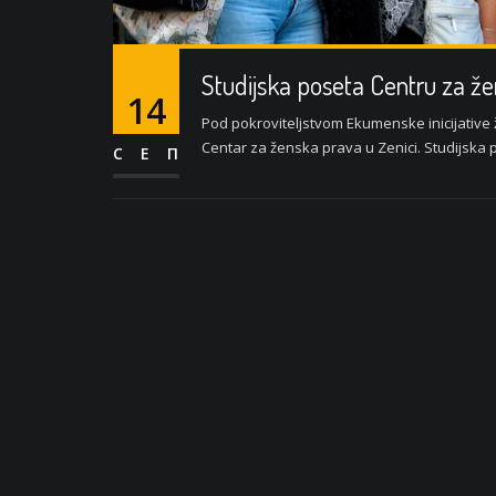
Studijska poseta Centru za ž
14
Pod pokroviteljstvom Ekumenske inicijative 
Centar za ženska prava u Zenici. Studijska p
СЕП