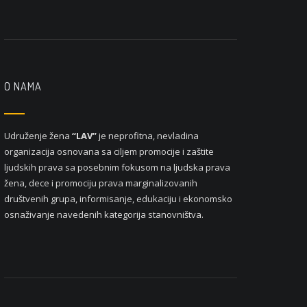
O NAMA
Udruženje žena
“LAV”
je neprofitna, nevladina
organizacija osnovana sa ciljem promocije i zaštite
ljudskih prava sa posebnim fokusom na ljudska prava
žena, dece i promociju prava marginalizovanih
društvenih grupa, informisanje, edukaciju i ekonomsko
osnaživanje navedenih kategorija stanovništva.