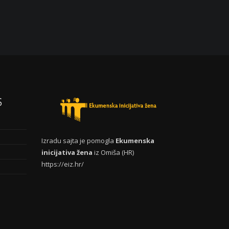
S
Izradu sajta je pomogla
Ekumenska
inicijativa žena
iz Omiša (HR)
https://eiz.hr/