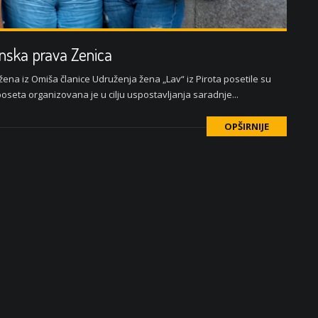
enska prava Zenica
žena iz Omiša članice Udruženja žena „Lav“ iz Pirota posetile su
oseta organizovana je u cilju uspostavljanja saradnje...
OPŠIRNIJE